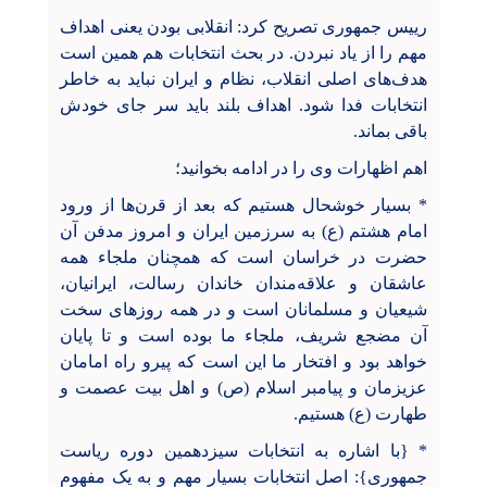
رییس جمهوری تصریح کرد: انقلابی بودن یعنی اهداف
مهم را از یاد نبردن. در بحث انتخابات هم همین است
هدف‌های اصلی انقلاب، نظام و ایران نباید به خاطر
انتخابات فدا شود. اهداف بلند باید سر جای خودش
باقی بماند.
اهم اظهارات وی را در ادامه بخوانید؛
* بسیار خوشحال هستیم که بعد از قرن‌ها از ورود
امام هشتم (ع) به سرزمین ایران و امروز مدفن آن
حضرت در خراسان است که همچنان ملجاء همه
عاشقان و علاقه‌مندان خاندان رسالت، ایرانیان،
شیعیان و مسلمانان است و در همه روزهای سخت
آن مضجع شریف، ملجاء ما بوده است و تا پایان
خواهد بود و افتخار ما این است که پیرو راه امامان
عزیزمان و پیامبر اسلام (ص) و اهل بیت عصمت و
طهارت (ع) هستیم.
* {با اشاره به انتخابات سیزدهمین دوره ریاست
جمهوری}: اصل انتخابات بسیار مهم و به یک مفهوم