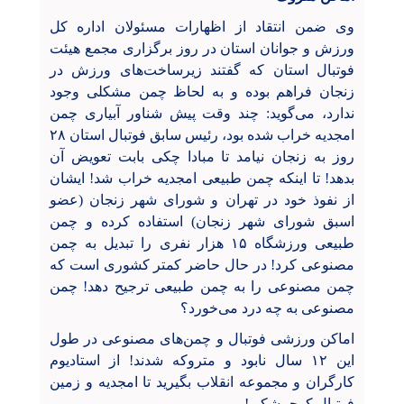
وی ضمن انتقاد از اظهارات مسئولان اداره کل
ورزش و جوانان استان در روز برگزاری مجمع هیئت
فوتبال استان که گفتند زیرساخت‌های ورزش در
زنجان فراهم بوده و به لحاظ چمن مشکلی وجود
ندارد، می‌گوید: چند وقت پیش شناور آبیاری چمن
امجدیه خراب شده بود، رئیس سابق فوتبال استان ۲۸
روز به زنجان نیامد تا مبادا چکی بابت تعویض آن
بدهد! تا اینکه چمن طبیعی امجدیه خراب شد! ایشان
از نفوذ خود در تهران و شورای شهر زنجان (عضو
اسبق شورای شهر زنجان) استفاده کرده و چمن
طبیعی ورزشگاه ۱۵ هزار نفری را تبدیل به چمن
مصنوعی کرد! در حال حاضر کمتر کشوری است که
چمن مصنوعی را به چمن طبیعی ترجیح دهد! چمن
مصنوعی به چه درد می‌خورد؟
اماکن ورزشی فوتبال و چمن‌های مصنوعی در طول
این ۱۲ سال نابود و متروکه شدند! از استادیوم
کارگران و مجموعه انقلاب بگیرید تا امجدیه و زمین
فوتبال کوچمشکی!