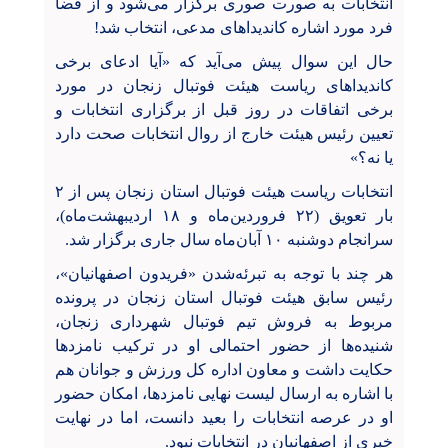
انتخابات به صورت صوری برگزار می‌شود و از قضا
فرد مورد اشاره کاندیداهای مدعی، انتخاب شد!
حال این سوال پیش می‌آید که «آیا ادعای برخی
کاندیداهای ریاست هیئت فوتبال زنجان در مورد
برخی اتفاقات در روز قبل از برگزاری انتخابات و
تعیین رئیس هیئت خارج از روال انتخابات صحت دارد
یا نه؟»
انتخابات ریاست هیئت فوتبال استان زنجان پس از ۲
بار تعویق (۲۲ فروردین‌ماه و ۱۸ اردیبهشت‌ماه)،
سرانجام دوشنبه ۱۰ آبان‌ماه‌ سال جاری برگزار شد.
هر چند با توجه به تبرئه‌شدن «فریدون اصفهانیان»،
رئیس سابق هیئت فوتبال استان زنجان در پرونده
مربوط به فروش تیم فوتبال شهرداری زنجان،
شنیده‌ها از حضور احتمالی او در ترکیب نامزدها
حکایت داشت و معاون اداره کل ورزش و جوانان هم
با اشاره به ارسال لیست نهایی نامزدها، امکان حضور
او در عرصه انتخابات را بعید دانست، اما در نهایت
خبری از اصفهانیان در انتخابات نبود.