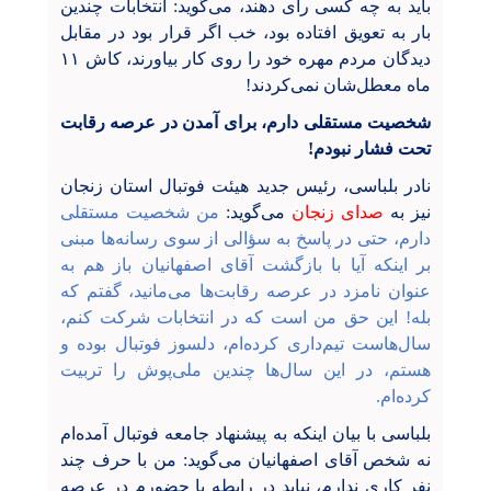
باید به چه کسی رای دهند، می‌گوید: انتخابات چندین
بار به تعویق افتاده بود، خب اگر قرار بود در مقابل
دیدگان مردم مهره‌ خود را روی کار بیاورند، کاش ۱۱
ماه معطل‌شان نمی‌کردند!
شخصیت مستقلی دارم، برای آمدن در عرصه رقابت
تحت فشار نبودم!
نادر بلباسی، رئیس جدید هیئت فوتبال استان زنجان
نیز به
صدای زنجان
می‌گوید:
من شخصیت مستقلی
دارم، حتی در پاسخ به سؤالی از سوی رسانه‌ها مبنی
بر اینکه آیا با بازگشت آقای اصفهانیان باز هم به
عنوان نامزد در عرصه رقابت‌ها می‌مانید، گفتم که
بله! این حق من است که در انتخابات شرکت کنم،
سال‌هاست تیم‌داری کرده‌ام، دلسوز فوتبال بوده و
هستم، در این سال‌ها چندین ملی‌پوش را تربیت
کرده‌ام.
بلباسی با بیان اینکه به پیشنهاد جامعه فوتبال آمده‌ام
نه شخص آقای اصفهانیان می‌گوید: من با حرف چند
نفر کاری ندارم، نباید در رابطه با حضورم در عرصه