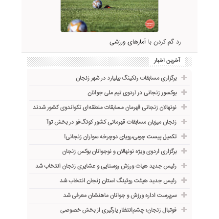
رد گم کردن با آمارهای ورزشی
آخرین اخبار
برگزاری مسابقات رنکینگ بیلیارد در شهر زنجان
بوکسور زنجانی در اردوی تیم ملی جوانان
نونهالان زنجانی قهرمان مسابقات منطقه‌ای تکواندوی کشور شدند
زنجان میزبان مسابقات قهرمانی کشور کونگ‌فو در بخش توآ
تکمیل پیست چوبی،رویای دوچرخه ‌سواران زنجانی!
برگزاری اردوی ویژه نونهالان و نوجوانان بوکس زنجان
رئیس جدید هیات ورزش روستایی و عشایری زنجان انتخاب شد
رئیس جدید هیئت روئینگ استان زنجان انتخاب شد
سرپرست اداره ورزش و جوانان ماهنشان معرفی شد
فوتبال زنجان؛ چشم‌انتظار یارگیری از بخش خصوصی