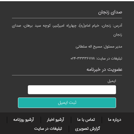
صدای زنجان
آدرس: زنجان، خیام امام(ره)، چهارراه امیرکبیر، کوچه سید برهان، صدای
زنجان
مدیر مسئول: مسیح اله سلطانی
تبلیغات در سایت: ۳۳۳۳۶۷۷۸-۰۲۴
عضویت در خبرنامه
ایمیل
درباره ما
تماس با ما
آرشیو اخبار
آرشیو روزنامه
گزارش تصویری
تبلیغات در سایت