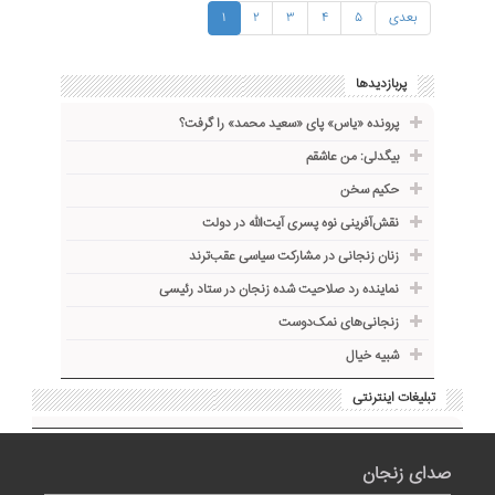
بعدی
۵
۴
۳
۲
۱
پربازدیدها
پرونده «یاس» پای «سعید محمد» را گرفت؟
بیگدلی: من عاشقم
حکیم سخن
نقش‌آفرینی نوه پسری آیت‌الله در دولت
زنان زنجانی در مشارکت سیاسی عقب‌ترند
نماینده رد صلاحیت شده زنجان در ستاد رئیسی
زنجانی‌های نمک‌دوست
شبیه خیال
تبلیغات اینترنتی
صدای زنجان