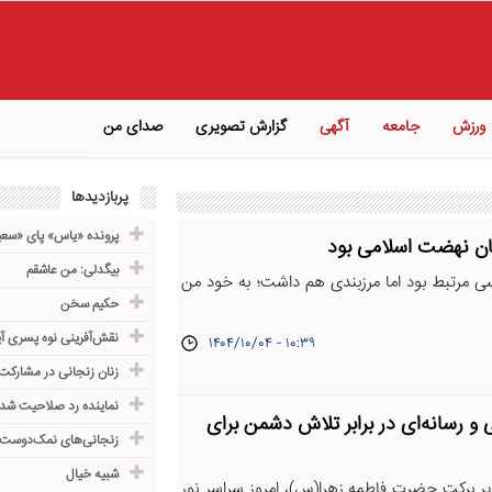
ورزش
جامعه
آگهی
گزارش تصویری
صدای من
پربازدیدها
پرونده «یاس» پای «سعی
رکان نهضت اسلامی بود
بیگدلی: من عاشقم
اسی مرتبط بود اما مرزبندی هم داشت؛ به خود من
حکیم سخن
نقش‌آفرینی نوه پسری آی
۱۴۰۴/۱۰/۰۴ - ۱۰:۳۹
زنان زنجانی در مشارکت
نماینده رد صلاحیت شده
ی و رسانه‌ای در برابر تلاش دشمن برای
زنجانی‌های نمک‌دوست
شبیه خیال
 پر برکت حضرت فاطمه زهرا(س)، امروز سراسر نور