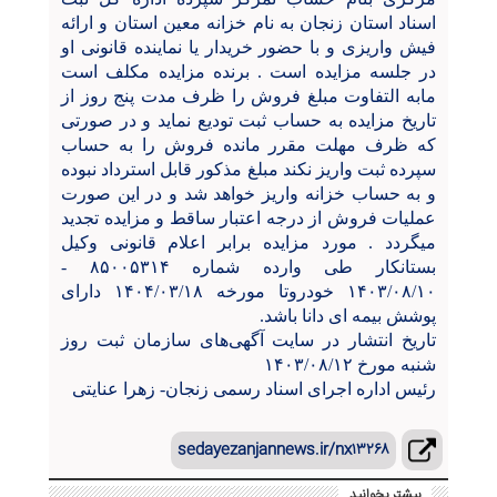
اسناد استان زنجان به نام خزانه معین استان و ارائه
فیش واریزی و با حضور خریدار یا نماینده قانونی او
در جلسه مزایده است . برنده مزایده مکلف است
مابه التفاوت مبلغ فروش را ظرف مدت پنج روز از
تاریخ مزایده به حساب ثبت تودیع نماید و در صورتی
که ظرف مهلت مقرر مانده فروش را به حساب
سپرده ثبت واریز نکند مبلغ مذکور قابل استرداد نبوده
و به حساب خزانه واریز خواهد شد و در این صورت
عملیات فروش از درجه اعتبار ساقط و مزایده تجدید
میگردد . مورد مزایده برابر اعلام قانونی وکیل
بستانکار طی وارده شماره ۸۵۰۰۵۳۱۴ -
۱۴۰۳/۰۸/۱۰ خودروتا مورخه ۱۴۰۴/۰۳/۱۸ دارای
پوشش بیمه ای دانا باشد.
تاریخ انتشار در سایت آگهی‌های سازمان ثبت روز
شنبه مورخ ۱۴۰۳/۰۸/۱۲
رئیس اداره اجرای اسناد رسمی زنجان- زهرا عنایتی
sedayezanjannews.ir/nx۱۳۲۶۸
بیشتر بخوانید