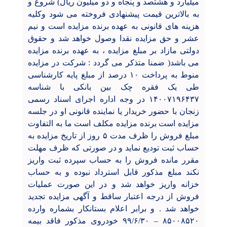
میلیارد و هشتصد و پنجاه و دو میلیون ريال) شروع و
به بالاترین قیمت پیشنهادی فروخته می شود وکلیه
هزینه های قانونی به عهده برنده مزایده است و نیم
عشر و حق مزایده نقدا وصول خواهد شد و حقوق
دولتی مازاد بر مبلغ مزایده ، به عهده برنده مزایده
می باشد( ضمنا متذکر می گردد : شرکت در مزایده
منوط به پرداخت ۱۰ درصد از مبلغ پایه کارشناسی
طی یک فقره چک بین بانکی با شناسه
۱۴۰۰۷۱۹۶۴۳۷ در وجه اداره اجرای اسناد رسمی
زنجان با حضور خریدار یا نماینده قانونی او در جلسه
مزایده است برنده مزایده مکلف است ما به التفاوت
مبلغ فروش را ظرف مدت ۵ روز از تاریخ مزایده به
حساب ثبت تودیع نماید و در صورتی که ظرف مهلت
مقرر مانده فروش را به حساب سپرده ثبت واریز
نکند مبلغ مذکور قابل استرداد نبوده و به حساب
خزانه واریز خواهد شد و در این صورت عملیات
فروش از درجه اعتبار ساقط و آگهی مزایده تجدید
خواهد شد . و برابر اعلام بستانکار بشماره وارده
۸۵۰۰۸۵۲۰
–
۹۹/۶/۳۰ خودروی مذکور فاقد بیمه