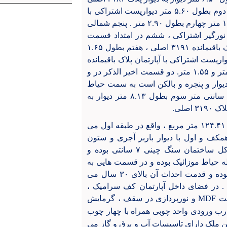
. شرقا : اول بطول ۱.۸۵ متر دیواریست به نورگیر اشتراکی ، دوم بطول ۵.۶۰ متر دیواریست اشتراکی با
آپارتمان پلاک باقیمانده ۳۱۹۱ اصلی ، سوم جنوبی به طول ۱.۶۰ متر چهارم بطول ۲.۹۰ متر . پنجم شمالی
ست به نورگیر اشتراکی ، ششم در امتداد قسمت
پنجم بطول ۶۰ سانتی متر دیواریست اشتراکی با آپارتمان پلاک باقیمانده ۳۱۹۱ اصلی ، هفتم بطول ۱.۶۵
ه نورگیر اشتراکی ، هشتم بطول ۲.۵۵ متر دیواریست اشتراکی با آپارتمان پلاک باقیمانده
۳۱۹۱ اصلی ، نهم جنوبی بطول ۱.۴۰ متر ، دهم بطول ۳.۶۴ متر و ۱.۵۵ متر. دو قسمت اخیر الذکر در و
 راه پله ی اشتراکی . جنوبا : به طول ۵.۸۰ متر دیوار و پنجره و بالکن است به سمت حیاط
اشتراکی. غربا : اول بطول ۱.۹۵ متر. دوم شمالی بطول ۴۰ سانتی متر سوم بطول ۸.۱۳ متر دیوار به
مطابق نظریه کارشناسی : این آپارتمان مسکونی به مساحت ۱۲۴.۴۱ متر مربع ، واقع در طبقه اول می
ن ۲ طبقه شامل طبقات همکف و اول با دیوار باربر آجری و ستون
فولادی و سقف طاق ضربی واقع گردیده است. نماسازی کل ساختمان سنگ چینی ۷ سانتی بوده و
حیاط موزائیک بوده و در قسمت هایی به
صورت باغچه اجرا شده است . این ساختمان فاقد پارکینگ بوده و قدمت احداث آن بالای ۳۰ سال می
د . در فضای داخل آپارتمان کف سرامیک ،
ینت
MDF
و نورپردازی در سقف ، گرمایش
ب ورودی واحد چوبی همراه با چهار چوب
ن ملک دارای تاسیسات آب و برق و گاز می