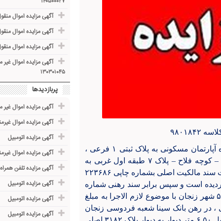
۱۴۰۵۰۰۰۲۷
آگهی مزایده اموال منقول ( خ
آگهی مزایده اموال منقول (خود
آگهی مزایده اموال منقول مرب
آگهی مزایده اموال غیر 
۱۳۰۳۰۱۰۴۵
پربازدیدها
آگهی مزایده اموال غیر م
آگهی مزایده اموال غیرم
۹۸۰۱۸۴
آگهی مزایده اتومبیل
به موجب پرونده اجرائی کلاسه ۹۸۰۱۸۴۲ ششدانگ یکدستگاه آپارتمان مسکونی به پلاک ثبتی ۱ فرعی ،
آگهی مزایده اموال غیرم
–
کوچه فلاح
–
پلاک ۷ طبقه اول غربی به
آگهی مزایده تلفن همراه
مالکیت آقای محمد ایمانی به مساحت ۱۲۴.۴۱ متر مربع ، تحت سند مالکیت اصلی بشماره چاپی ۲۲۳۶۸۶
آگهی مزایده اتومبیل
ر املاک ، جلد ۵۰۹ ، ذیل شماره ۶۰۶۳۶ ثبت گردیده است و سپس برابر سند رهنی شماره
۱۲۲۰۳ مورخ ۱۳۹۷.۱۲.۲۶ ، دفتر خانه اسناد رسمی شماره ۵۰ شهر زنجان با موضوع لازم الاجرا به مبلغ
آگهی مزایده اتومبیل
ت قانونی ، در رهن بانک سینا شعبه فردوسی زنجان
آگهی مزایده اتومبیل
قرار گرفته است . حدود و مشخصات پلاک مذکور. شمالا : بطول ۶.۵۰ متر دیوار به دیوار پلاک ۳۱۸۲ اصلی