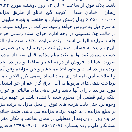
زنجان - خیابان صفا
–
کوچه گنج خانلو از طریق مزاید
۶.۷۵۰.۰۰۰.۰۰۰ ريال (شش میلیارد و هفتصد و پنجاه م
به شرح ذیل به فروش خواهد رسید: شرکت در مزایده منوط به 
در قالب چک تضمینی در وجه اداره اجرای اسناد رسمی خواهد بو
تاریخ مزایده به حساب صندوق ثبت تودیع نماید و در صورت
حساب سپرده ثبت واریز نکند مبلغ مذکور قابل استرداد نبوده 
صورت عملیات فروش از درجه اعتبار ساقط و مزایده تجدید 
برنده مزایده است و نحوه اخذ نیم عشر و حق مزایده وفق آیین
پرداخت بدهی های مربوط به آب ، برق گاز اعم از حق انشع
مورد مزایده دارای آنها باشد و نیز بدهی های مالیاتی و عوار
اینکه رقم قطعی آن معلوم شده یا نشده باشد بر عهده برند
وجوه پرداختی بابت هزینه های فوق از محل مازاد به برنده مز
بر مبلغ مزایده ، به عهده برنده مزایده می باشد. ضمنا چنا
مزایده روز اداری بعد از تعطیلی در همان ساعت و مکان مقرر 
بستانکار طی وارده بشماره ۸۵۰۱۲۰۷۴
–
۱۳۹۹.۰۹.۰۴ فاقد پوشش بیمه می باشد.