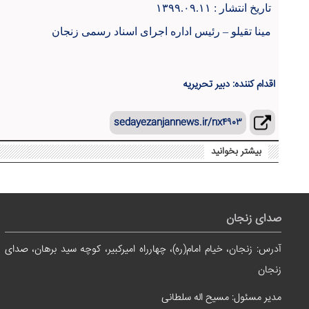
تاریخ انتشار : ۱۳۹۹.۰۹.۱۱
مینا تقیلو
–
رئیس اداره اجرای اسناد رسمی زنجان
اقدام کننده: دبیر تحریریه
sedayezanjannews.ir/nx۴۹۰۳
بیشتر بخوانید
صدای زنجان
آدرس: زنجان، خیام امام(ره)، چهارراه امیرکبیر، کوچه سید برهان، صدای
زنجان
مدیر مسئول: مسیح اله سلطانی