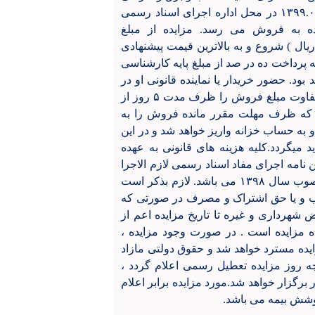
باشد. پلاک فوق از ساعت ۹ الی ۱۲ روز دوشنبه مورخ ۱۳۹۹.۰۹.۲۴ در محل اداره اجرای اسناد رسمی
ه به فروش می رسد. مزایده از مبلغ
یلیون ريال ) شروع و به بالاترین قیمت پیشنهادی
پرداخت ده در صد از مبلغ پایه کارشناسی
د. حضور خریدار یا نماینده قانونی او در
جلسه مزایده الزامی است. برنده مزایده مکلف است مابه التفاوت مبلغ فروش را ظرف مدت ۵ روز از
ی که ظرف مهلت مقرر مانده فروش را به
و به حساب خزانه واریز خواهد شد و در این
میگردد.کلیه هزینه های قانونی به عهده
 نامه اجرای مفاد اسناد رسمی لازم الاجرا
و اصلاحیه آیین نامه اجرای مفاد اسناد رسمی لازم الاجرا ، مصوب سال ۱۳۹۸ می باشد. لازم بذکر است
اب و یا حق اشتراک و مصرف در صورتی که
ض شهرداری و غیره تا تاریخ مزایده اعم از
ه مزایده است . در صورت وجود مزایده ،
ایده مسترد خواهد شد و حقوق دولتی مازاد
نچه روز مزایده تعطیل رسمی اعلام گردد ،
برگزار خواهد شد.مورد مزایده برابر اعلام