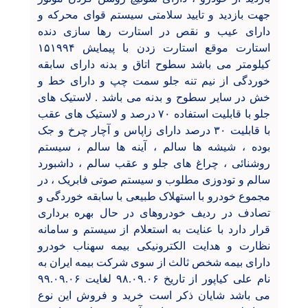
جهت بازدید و تایید سلامتی سیستم قوای محرکه و
دارای عیب و نقص در استارت رها سازی دنده
استارت موقع استارت زدن با پیمایش ۱۵۱۹۹۴
کیلومتر می باشد سطوح اتاق و بدنه دارای سابقه
خوردگی از نیم تنه جلو سمت چپ و دارای خط و
خش در سایر سطوح و بدنه می باشد . لاستیک های
جلو با قابلیت استفاده ۷۰ درصد و لاستیک های عقب
با قابلیت ۳۰ درصد دارای زاپاس و آچار چرخ و جک
بوده ، شیشه ها سالم ، آینه ها سالم ، سیستم
روشنائی ، چراغ های جلو و عقب سالم ، داشبورد
سالم و تودوزی مطلوب و سیستم صوتی فابریک ، در
مجموع خودرو با استهلاک طبیعی با سابقه خوردگی و
تصادف در ردیف خودروهای در حال بهره برداری
قرار دارد با عنایت به استعلام از سیستم و سامانه
نظارت و هدایت الکترونیکی بیمه سهناب خودرو
دارای بیمه شخص ثالث از سوی شرکت بیمه ایران به
نام علی کیاپور از تاریخ ۹۸.۰۹.۰۶ لغایت ۹۹.۰۹.۰۶
می باشد شایان ذکر است خرید و فروش این نوع