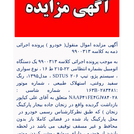
آگهی مزایده اموال منقول( خودرو ) پرونده اجرائی
ذمه به کلاسه ۹۹۰۰۳۱۳
به موجب پرونده اجرائی کلاسه ۹۹۰۰۳۱۳ یک دستگاه
اتومبیل بشماره انتظامی ۲۲-۲۱۵ ط ۱۶ ، نوع سواری
، سیستم پژو، تیپ ۲۰۶
SDTUS
، مدل۱۳۹۵، رنگ
سفید روغنی، استهلاک طبیعی ، شماره موتور
:
۱۶۳B۰۲۸۳۴۸۱
، شماره شاسی :
NAAP۴۱FE۴GJ۷۸۴۰۲۸
متعلق به آقای علی کیاپور
بازداشت گردیده واقع در زنجان جاده بیجار پارکینگ
زنجان ) که طبق نظرکارشناس رسمی خودرو در
محل پارکینگ یاد شده در فضائی کاملا باز بدون
محافظ و غیر مسقف توقیف می باشد در لحظه
بازدید از خودرو ، دارای سوئیچ روشن کردن موتور