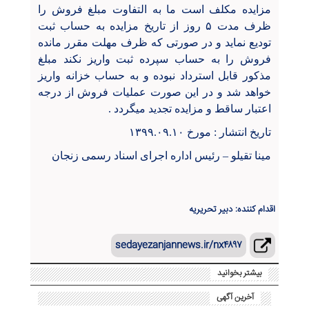
مزایده مکلف است ما به التفاوت مبلغ فروش را
ظرف مدت ۵ روز از تاریخ مزایده به حساب ثبت
تودیع نماید و در صورتی که ظرف مهلت مقرر مانده
فروش را به حساب سپرده ثبت واریز نکند مبلغ
مذکور قابل استرداد نبوده و به حساب خزانه واریز
خواهد شد و در این صورت عملیات فروش از درجه
اعتبار ساقط و مزایده تجدید میگردد .
تاریخ انتشار : مورخ ۱۳۹۹.۰۹.۱۰
مینا تقیلو
–
رئیس اداره اجرای اسناد رسمی زنجان
اقدام کننده: دبیر تحریریه
sedayezanjannews.ir/nx۴۸۹۷
بیشتر بخوانید
آخرین آگهی