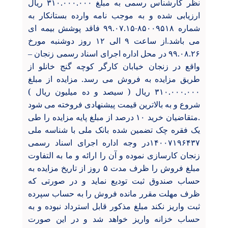
نظر کارشناس رسمی به مبلغ ۳۱۰.۰۰۰.۰۰۰ ريال
ارزیابی شده و به موجب نامه وارده بستانکار به
شماره ۸۵۰۰۹۵۱۸-۹۹.۰۷.۱۵ فاقد پوشش بیمه ای
می باشد.از ساعت ۹ الی ۱۲ روز دوشنبه مورخ
۹۹.۰۸.۲۶ در محل اداره اجرای اسناد رسمی زنجان
–
واقع در زنجان خیابان کارگر کوچه گنج خانلو از
طریق مزایده به فروش می رسد. مزایده از مبلغ
۳۱۰.۰۰۰.۰۰۰ ريال ( سیصد و ده میلیون ريال )
شروع و به بالاترین قیمت پیشنهادی فروخته می شود
.متقاضیان خرید ۱۰ درصد از مبلغ پایه مزایده را طی
یک فقره چک تضمین شده بانک ملی با شناسه ملی
۱۴۰۰۷۱۹۶۴۳۷در وجه اداره اجرای اسناد رسمی
زنجان کارسازی نموده و آن را ارائه و ما به التفاوت
مبلغ فروش را ظرف مدت ۵ روز از تاریخ مزایده به
حساب صندوق ثبت تودیع نماید و در صورتی که
ظرف مهلت مقرر مانده فروش را به حساب سپرده
ثبت واریز نکند مبلغ مذکور قابل استرداد نبوده و به
حساب خزانه واریز خواهد شد و در این صورت