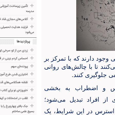
مدرسه
کلاس‌های مجازی شاد ف
فرایند هدایت تحصیلی د
می‌شود
پربازدیدها
زردی من از تو، سرخی تو
ی وجود دارند که با تمرکز بر
احساس کردم دِینی در قب
کنند تا با چالش‌های روانی
پرونده‌ای مبهم
ی جلوگیری کنند
.
اختیاری شدن طرح آموز
نقشه همکلاسی‌های قدی
س و اضطراب به بخشی
«نوروز»ی نو برای کتاب 
 از افراد تبدیل می‌شود؛
تقلب در امتحانات و کیف
جک بالابر چهارچرخ را با
 استرس در این شرایط، یک
بسیج علمی ساختم