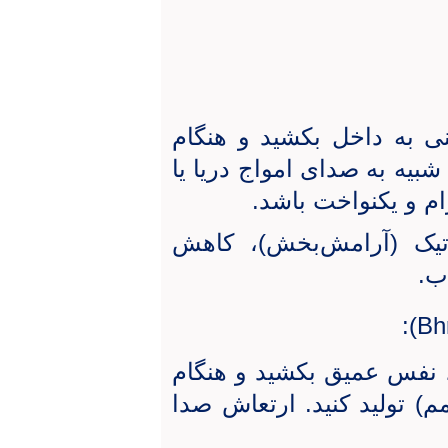
نی به داخل بکشید و هنگام
شبیه به صدای امواج دریا یا
ام و یکنواخت باشد.
تیک (آرامش‌بخش)، کاهش
ب.
):
Bh
د، نفس عمیق بکشید و هنگام
م) تولید کنید. ارتعاش صدا