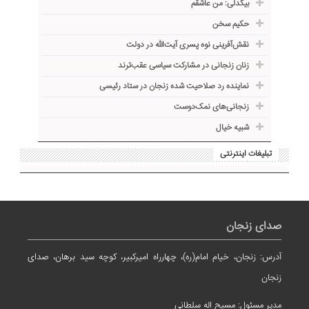
بیگدلی: من عاشقم
حکیم سخن
نقش‌آفرینی نوه پسری آیت‌الله در دولت
زنان زنجانی در مشارکت سیاسی عقب‌ترند
نماینده رد صلاحیت شده زنجان در ستاد رئیسی
زنجانی‌های نمک‌دوست
شبیه خیال
تبلیغات اینترنتی
صدای زنجان
آدرس: زنجان، خیام امام(ره)، چهارراه امیرکبیر، کوچه سید برهان، صدای
زنجان
مدیر مسئول: مسیح اله سلطانی