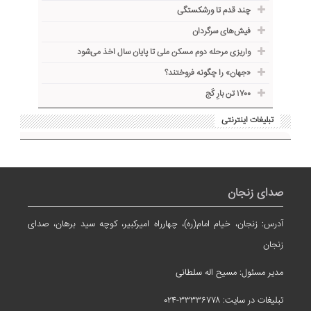
چند قدم تا ورشکستگی
فیش‌های سرگردان
واریزی مرحله دوم مسکن ملی تا پایان سال اخذ می‌شود
«جهان» را چگونه فروختند؟
۱۷۰۰ تن بارِ کَج
تبلیغات اینترنتی
صدای زنجان
آدرس: زنجان، خیام امام(ره)، چهارراه امیرکبیر، کوچه سید برهان، صدای
زنجان
مدیر مسئول: مسیح اله سلطانی
تبلیغات در سایت: ۳۳۳۳۶۷۷۸-۰۲۴