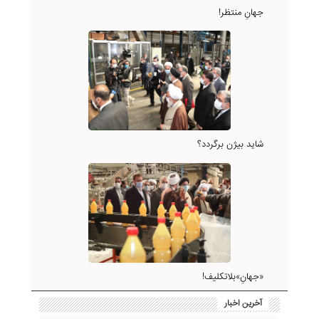
جهانِ منتظر!
شاید بیژن برگردد؟
«جهانِ»بلاتکلیف!
آخرین اخبار