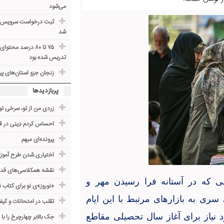
می‌شود
ثبت درخواست سرویس حمل
شد
۷۵ تا ۸۰ درصد مح
تدریس شده بود
زنجان جزو استان‌های پ
پربازدیدها
زردی من از تو، سرخی تو
احساس کردم دِینی در قب
پرونده‌ای مبهم
اختیاری شدن طرح آموز
نقشه همکلاسی‌های قدی
ی که در آستانه فرا رسیدن مهر و
«نوروز»ی نو برای کتاب 
ی به بازارهای مرتبط با این ایام
تقلب در امتحانات و کیف
د نیاز برای آغاز سال تحصیلی مقاطع
جک بالابر چهارچرخ را با