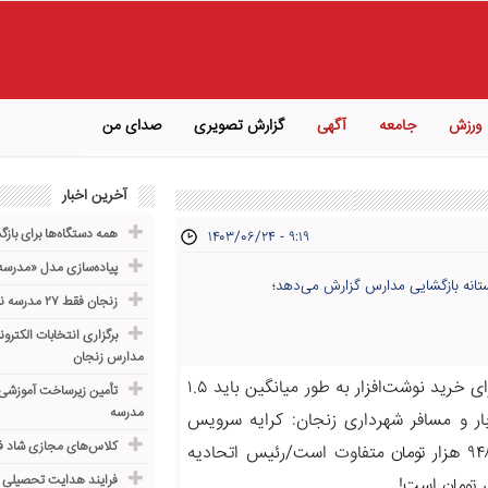
ورزش
جامعه
آگهی
گزارش تصویری
صدای من
آخرین اخبار
همه دستگاه‌ها برای باز
۱۴۰۳/۰۶/۲۴ - ۹:۱۹
پیاده‌سازی مدل «مدرسه 
ستانه بازگشایی مدارس گزارش می‌دهد؛
زنجان فقط ۲۷ مدرسه ناایمن دارد
برگزاری انتخابات الکترون
مدارس زنجان
رئیس اتحادیه کتاب و لوازم‌التحریرفروشان زنجان: هر خانواده برای خرید نوشت‌افزار به طور میانگین باید ۱.۵
مدرسه
ار و مسافر شهرداری زنجان: کرایه سرویس
کلاس‌های مجازی شاد ف
مدارس زنجان بسته به نوع خودرو و مسافت از ۳۹۱ هزار تا ۹۴۸ هزار تومان متفاوت است/رئیس اتحادیه
فرایند هدایت تحصیلی د