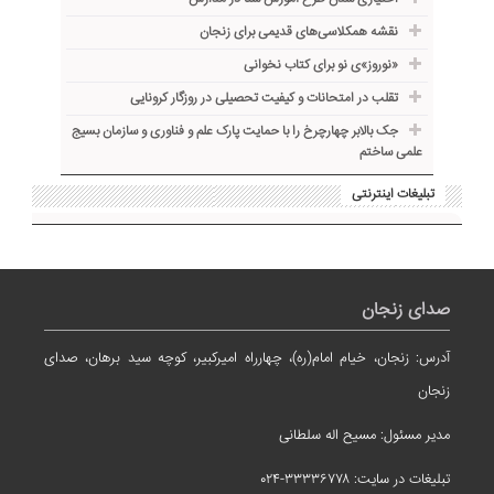
نقشه همکلاسی‌های قدیمی برای زنجان
«نوروز»ی نو برای کتاب نخوانی
تقلب در امتحانات و کیفیت تحصیلی در روزگار کرونایی
جک بالابر چهارچرخ را با حمایت پارک علم و فناوری و سازمان بسیج
علمی ساختم
تبلیغات اینترنتی
صدای زنجان
آدرس: زنجان، خیام امام(ره)، چهارراه امیرکبیر، کوچه سید برهان، صدای
زنجان
مدیر مسئول: مسیح اله سلطانی
تبلیغات در سایت: ۳۳۳۳۶۷۷۸-۰۲۴