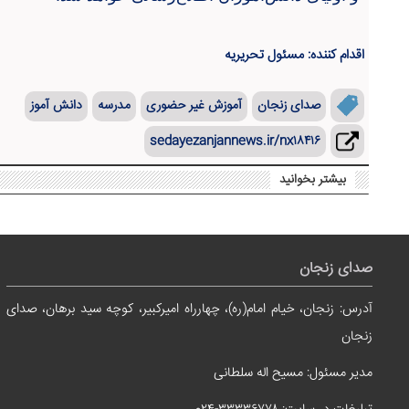
اقدام کننده: مسئول تحریریه
صدای زنجان
آموزش غیر حضوری
مدرسه
دانش آموز
sedayezanjannews.ir/nx۱۸۴۱۶
بیشتر بخوانید
صدای زنجان
آدرس: زنجان، خیام امام(ره)، چهارراه امیرکبیر، کوچه سید برهان، صدای
زنجان
مدیر مسئول: مسیح اله سلطانی