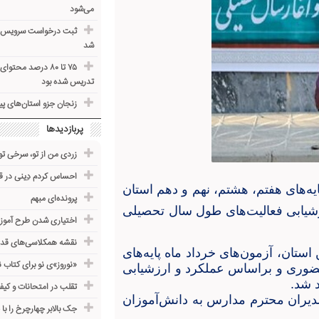
می‌شود
ثبت درخواست سرویس حمل
شد
۷۵ تا ۸۰ درصد مح
تدریس شده بود
زنجان جزو استان‌های پ
پربازدیدها
زردی من از تو، سرخی تو
احساس کردم دِینی در قب
ایه‌های هفتم، هشتم، نهم و دهم استان
پرونده‌ای مبهم
یابی فعالیت‌های طول سال تحصیلی
اختیاری شدن طرح آموز
نقشه همکلاسی‌های قدی
ستان، آزمون‌های خرداد ماه پایه‌های
«نوروز»ی نو برای کتاب 
ضوری و براساس عملکرد و ارزشیابی
د شد
.
تقلب در امتحانات و کیف
مدیران محترم مدارس به دانش‌آموزان
جک بالابر چهارچرخ را با