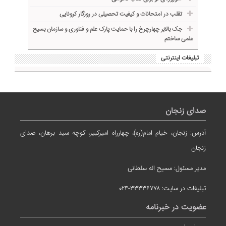
تقلب در امتحانات و کیفیت تحصیلی در روزگار کرونایی
جک بالابر چهارچرخ را با حمایت پارک علم و فناوری و سازمان بسیج
علمی ساختم
تبلیغات اینترنتی
صدای زنجان
آدرس: زنجان، خیام امام(ره)، چهارراه امیرکبیر، کوچه سید برهان، صدای
زنجان
مدیر مسئول: مسیح اله سلطانی
تبلیغات در سایت: ۳۳۳۳۶۷۷۸-۰۲۴
عضویت در خبرنامه