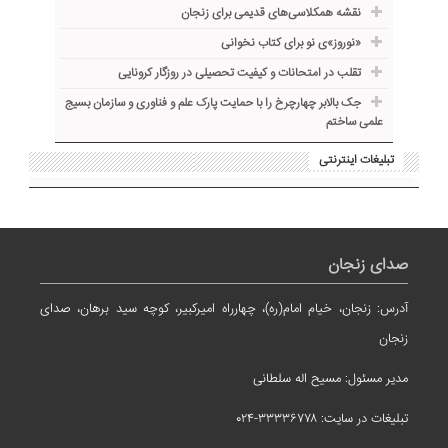
نقشه همکلاسی‌های قدیمی برای زنجان
«نوروز»ی نو برای کتاب نخوانی
تقلب در امتحانات و کیفیت تحصیلی در روزگار کرونایی
جک بالابر چهارچرخ را با حمایت پارک علم و فناوری و سازمان بسیج
علمی ساختم
تبلیغات اینترنتی
صدای زنجان
آدرس: زنجان، خیام امام(ره)، چهارراه امیرکبیر، کوچه سید برهان، صدای
زنجان
مدیر مسئول: مسیح اله سلطانی
تبلیغات در سایت: ۳۳۳۳۶۷۷۸-۰۲۴