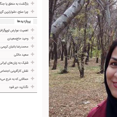
بازگشت به منطق یا جنگ
چرا صلح، دشوارترین گز
پربازدیدها
اهمیت عوارض توپوگرا
وحید حاج‌سعیدی
محمدرضا باغبان کریمی
سعید مالکی
شلیک به زبان‌های ایرانی
نقش کارآفرینی اجتماعی
حماقتی که به خرج می‌د
نگذارید دیر شود