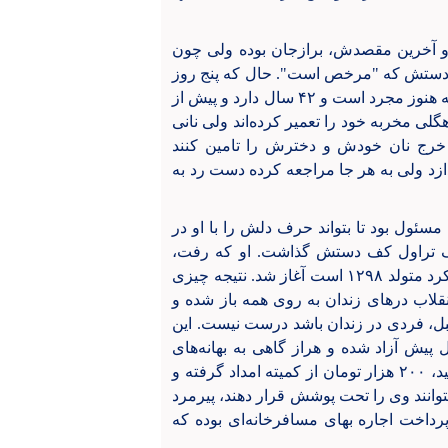
۴۲ سال گذشته چرخیده و آخرین مقصدش، برازجان بوده ولی چون
شت دستش که "مرخص است". حال که پنج روز
از آزادی‌اش می‌گذرد، به روستایش مراجعه کرده و دخترش که هنوز مجرد است و ۴۲ سال دارد و پیش از
گلی مخربه خود را تعمیر کرده‌اند ولی نانی
تا ۲۰ روز نهایت یک ماه، خرج نان خودش و دخترش را تامین کنند
ازد ولی به هر جا مراجعه کرده دست رد به
مسئول بود تا بتواند حرف دلش را با او در
ک تراول کف دستش گذاشت. او که رفت،
تلاش ما برای پیدا کردن راه‌حلی برای این پیرمرد که ادعا می‌کرد متولد ۱۲۹۸ است آغاز شد. نتیجه چیزی
نقلاب درهای زندان به روی همه باز شده و
مانده! و این ادعا که از قبل انقلاب تا ۵ روز قبل، فردی در زندان باشد درست نیست. این
 به خاطر مسائل ناموسی در زندان بوده، ۱۵ سال پیش آزاد شده و هراز گاهی به بهانه‌های
مختلف از دیگران کمک گرفته و در آخرین مورد نیز پیش از عید، ۲۰۰ هزار تومان از کمیته امداد گرفته و
بتوانند وی را تحت پوشش قرار دهند، پیرمرد
داخت اجاره بهای مسافرخانه‌ای بوده که