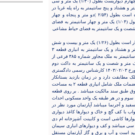
دیواریست بطول (۱/۴۵) یک متر و چهل و پنج سانتیمتر به داکت چهارم دیواریست بطول (۱/۳۰) یک متر و سی
پله پنجم درب و دیوار است بطول (۴/۸۵) چهار متر و هشتاد و پنج سانتیمتر به راه پله غربا در
سه قسمت که قسمت دوم آن جنوبی است اول دیوار و پنجره است بطول (۲/۵۴ )دو متر و پنجاه و چهار
سانتیمتر به فضای حیاط مشاعی دوم نیم دیوار جلوى بالكن بطول (۱/۰۴) یک متر و چهار سانتیمتر به فضای
انباری قطعه ۲ به مساحت ۲۰۲۸ به حدود اربعه شمالا درب و دیوار است بطول (۱/۲۶) یک متر و بیست و شش
سانتیمتر به راهرو شرقا دیواریست مشترک بطول (۱/۸۱) یک متر و هشتاد و یک سانتیمتر به انباری قطعه ۳
:جنوبا دیوار به دیوار است بطول (۱/۲۶) یک متر و بیست و شش سانتیمتر به ملک مجاور شماره ۳۸۵ فرعی از
لی غربا: در دو قسمت اول دیواریست بطول (۱/۶۱) یک متر و شصت و یک سانتیمتر به داکت دوم
دیواریست بطول (۰/۲۰) بیست سانتیمتر به راهرو برابر گزارش مورخ ۱۴۰۳/۰۲/۰۳ کارشناس رسمی دادگستری
ک مطابقت دارد و در زمان بازدید بستانکار
پرونده خانم کمالی در آپارتمان مورد ارزیابی سکونت داشتند .منضمات ملک شامل انیاری قطعه ۲ به مساحت
ان فوق طبق سند مالکیت میباشد . بر روی قطعه
اول الی سوم و در هر طبقه یک واحد مسکونی احداث
د و آجرنما میباشد آپارتمان مورد نظر در
ن قوق قرار دارد و دارای پذیرائی و ۲ اتاق خواب با کف گچ و خاک و دیوارها کاغذ دیواری
ارها کاشی است و کابینت آشپزخانه ام دی
سی میباشد و کف و دیوارهای انباری سیمان
د است و آب و برق و گاز آپارتمان مستقل