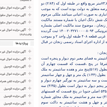
۱۴۰۵۰۰۰۲۷
۱واقع در بخش ۰۱ حوزه ثبت ملک ناحیه دو زنجان به مساحت ۷۳,۷۳متر مربع واقع در طبقه اول که (۲/۸۴) دو
آگهی مزایده اموال منقول ( خ
عرصه متعلق به دولت بوده است که به موجب
 انباری به صورت اعیانی میباشد ملکی مرحوم
آگهی مزایده اموال منقول (خود
لیم به شماره ملی ۴۲۷۰۱۹۰۰۵۱ بعنوان مالک شش دانگ اعیان با شماره مستند مالکیت
آگهی مزایده اموال منقول مرب
خ ۱۴۰۰/۰۸/۱۵ دفترخانه اسناد رسمی شماره ۴۰ شهر زنجان ، موضوع سند مالکیت اصلی بشماره
آگهی مزایده اموال غیر 
چاپی ۴۵۵۳۳۴ سری ه متن می باشد سال ۹۹ با شماره دفتر الکترونیکی ۱۴۰۰۲۰۳۲۷۱۰۰۰۰۸۰۹۴ ثبت گردیده
۱۳۰۳۰۱۰۴۵
است. نشانی ملک : زنجان کوی ثمین خیابان ۲۰ متری ثمین سوم غربی قطعه ۴۰۸ طبقه اول واحد ۲ و بموجب
ت ۱۴۰۲۰۴۰۲۷۰۸۵۰۰۱۹۲۵ مورخ ۱۴۰۲/۱۲/۹ صادره از اداره اجرای اسناد رسمی زنجان در قبال
پربازدیدها
آگهی مزایده اموال غیر م
یست بطول (۱/۱۰) یک متر و ده سانتیمتر به فضای معبر دوم دیوار و پنجره است
آگهی مزایده اموال غیرم
ای معبر شرقا در پنج ،قسمت که قسمت چهارم آن
آگهی مزایده اتومبیل
،شمالی،قسمت دوم آن جنوبی، است. اول دیوار به دیوار است بطول (۵/۱۷)پنج متر و هفده سانتیمتر به ملک
آگهی مزایده اموال غیرم
مجاور شماره ۳۸۳ فرعی از ۵۳۵۸ اصلی دوم دیوار و پنجره است بطول (۱/۴۴) یک متر و چهل و چهار سانتیمتر
نجره است بطول (۲۳ / ۱) یک متر و بیست و سه سانتیمتر به نورگیر چهارم دیوار و
آگهی مزایده تلفن همراه
پنجره است بطول (۱/۴۳) یک متر و چهل و سه سانتیمتر به نورگیر پنجم دیوار به دیوار است بطول (۳/۳۵) سه
آگهی مزایده اتومبیل
متر و سی و پنج سانتیمتر به ملک مجاور شماره ۳۸۳ فرعی از ۵۳۵۸ اصلی جنوبا در پنج قسمت که قسمتهای
آگهی مزایده اتومبیل
دوم و چهارم آن ،غربی است. اول دیوار به دیوار است بطول (۳/۷۰) سه متر و سانتیمتر به ملک مجاور شماره
۵۳۵۸ اصلی دوم دیواریست بطول (۱/۴۸) یک متر و چهل و هشت سانتیمتر به داکت سوم
آگهی مزایده اتومبیل