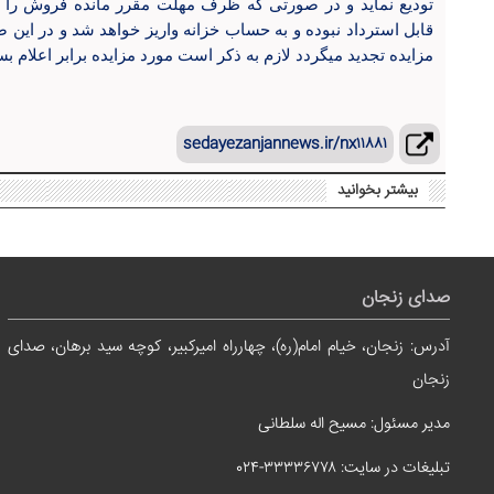
تودیع نماید و در صورتی که ظرف مهلت مقرر مانده فروش را ب
قابل استرداد نبوده و به حساب خزانه واریز خواهد شد و در ای
مزایده تجدید میگردد لازم به ذکر است مورد مزایده برابر اعلام ب
sedayezanjannews.ir/nx۱۱۸۸۱
بیشتر بخوانید
صدای زنجان
آدرس: زنجان، خیام امام(ره)، چهارراه امیرکبیر، کوچه سید برهان، صدای
زنجان
مدیر مسئول: مسیح اله سلطانی
تبلیغات در سایت: ۳۳۳۳۶۷۷۸-۰۲۴