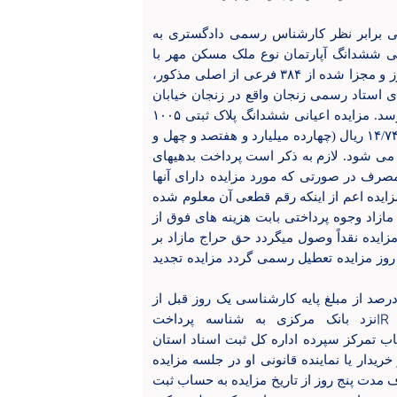
نی برابر نظر کارشناس رسمی دادگستری به
زایده اعیانی ششدانگ آپارتمان نوع ملک مسکن مهر با
کاربری مسکونی به پلاک ثبتی ۱۰۰۵ فرعی از ۵۳۵۸ اصلی ، مفروز و مجزا شده از ۳۸۴ فرعی از اصلی مذکور،
شنبه مورخ ۱۴۰۳/۰۳/۰۶ در اداره اجرای استاد رسمی زنجان واقع در زنجان خیابان
کارگران ) صفا کوچه گنج خانلو از طریق مزایده به فروش می رسد. مزایده اعیانی ششدانگ پلاک ثبتی ۱۰۰۵
فرعی از ۵۳۵۸ اصلی واقع در بخش ۰۱ زنجان از مبلغ ۱۴/۷۴۶/۰۰۰/۰۰۰ ریال (چهارده میلیارد و هفتصد و چهل و
 می شود. لازم به ذکر است پرداخت بدهیهای
صرف در صورتی که مورد مزایده دارای آنها
مزایده اعم از اینکه رقم قطعی آن معلوم شده
مازاد وجوه پرداختی بابت هزینه های فوق از
زایده نقداً وصول میگردد حق حراج مازاد بر
ه روز مزایده تعطیل رسمی گردد مزایده تجدید
رصد از مبلغ پایه کارشناسی یک روز قبل از
IR
نزد بانک مرکزی به شناسه پرداخت
 بانک مرکزی بنام حساب تمرکز سپرده اداره کل ثبت اسناد استان
ریدار یا نماینده قانونی او در جلسه مزایده
مدت پنج روز از تاریخ مزایده به حساب ثبت