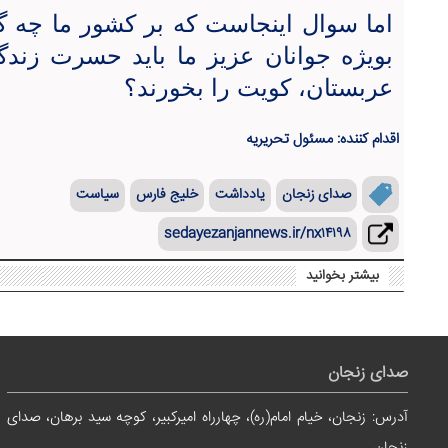
اما سوال اینجاست که بر کشور ما چه گ
بویژه جوانان عزیز ما باید حسرت زند
عربستان، کویت را بخورند؟
اقدام کننده: مسئول تحریریه
صدای زنجان
یادداشت
خلیج فارس
سیاست
sedayezanjannews.ir/nx۱۴۱۹۸
بیشتر بخوانید
صدای زنجان
آدرس: زنجان، خیام امام(ره)، چهارراه امیرکبیر، کوچه سید برهان، صدای
زنجان