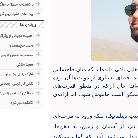
بازگشت به منطق یا جنگ
چرا صلح، دشوارترین گز
پربازدیدها
اهمیت عوارض توپوگرا
وحید حاج‌سعیدی
محمدرضا باغبان کریمی
سعید مالکی
ایی باقی مانده‌اند که میانِ «احساسِ
شلیک به زبان‌های ایرانی
ند. خطای بسیاری از دولت‌ها آن بوده
نقش کارآفرینی اجتماعی
اند؛ حال آن‌که در منطقِ قدرت‌های
حماقتی که به خرج می‌د
 ممکن است خاموش شود، اما اراده‌ی
نگذارید دیر شود
یتِ دیپلماتیک، بلکه ورود به مرحله‌ای
 نبرد از آسمان و زمین، به ذهن‌ها،
تقل می‌شود. آنان که گمان می‌کنند