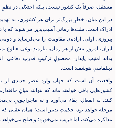
مستقل، صرفاً یک کشور نیست، بلکه اختلالی در نظمِ 
در این میان، خطرِ بزرگ‌تر برای هر کشوری، نه تهدیدِ
ادراک است. ملت‌ها زمانی آسیب‌پذیر می‌شوند که یا دچ
پیروزی. اولی، اراده‌ی مقاومت را می‌فرساید و دومی، 
ایران، امروز بیش از هر زمان، نیازمندِ نوعی «بلوغِ
بداند امنیتِ پایدار، محصولِ ترکیبِ قدرتِ دفاعی، ا
دیپلماسیِ هوشمند است
.
واقعیت آن است که جهان واردِ عصرِ جدیدی از بی
کشورهایی باقی خواهند ماند که بتوانند میانِ «اقتدا
کنند. نه انفعال، بقاء می‌آورد و نه ماجراجوییِ بی‌مح
مرحله خواهد بود، حکمتِ تدبیر است؛ همان عقلی که ته
مذاکره می‌کند، اما فریب نمی‌خورد؛ و صلح می‌خواهد، ا