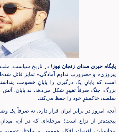
پایگاه خبری صدای زنجان نیوز/
در تاریخِ سیاست، ملت‌ه
پیروزی» و «ضرورتِ تداومِ آمادگی» تمایز قائل شده‌ا
است که پایانِ یک درگیری را پایانِ خصومت پنداشته‌
بزرگ، جنگ صرفاً تغییرِ شکل می‌دهد، نه پایان. آتش
سلطه، خاکسترِ خود را حفظ می‌کند
.
آنچه امروز در برابرِ ایران قرار دارد، نه صرفاً یک وضع
پیچیده‌تر از نزاع است؛ مرحله‌ای که در آن، میدانِ
محاسبات، اقتصاد، افکار عمومی و ساختارِ تصمیم من