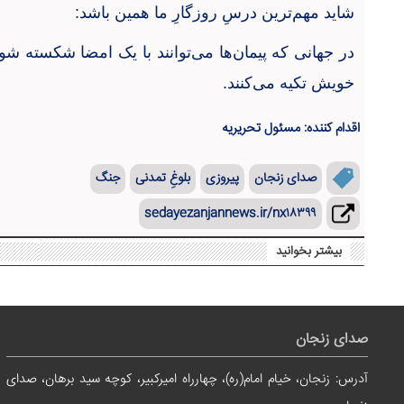
شاید مهم‌ترین درسِ روزگارِ ما همین باشد
:
در جهانی که پیمان‌ها می‌توانند با یک امضا شکسته شوند
خویش تکیه می‌کنند
.
اقدام کننده: مسئول تحریریه
صدای زنجان
پیروزی
بلوغِ تمدنی
جنگ
sedayezanjannews.ir/nx۱۸۳۹۹
بیشتر بخوانید
صدای زنجان
آدرس: زنجان، خیام امام(ره)، چهارراه امیرکبیر، کوچه سید برهان، صدای