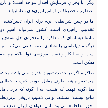
دیگر، با بحرانِ فرسایشِ اقتدار مواجه است؛ و تاری
مضطرب، خطرناک‌تر از امپراتوری‌های مطمئن‌اند
.
اما در چنین شرایطی، آنچه برای ایران تعیین‌کننده ا
عقلانیتِ راهبردی است. کشور نمی‌تواند اسیرِ دو
ساده‌اندیشانه‌ای که مذاکره را معجزه‌ی حلِ همه‌چیز 
هرگونه دیپلماسی را نشانه‌ی ضعف تلقی می‌کند. سیاست
است و نه انکارِ واقعیتِ موازنه‌ی قوا؛ بلکه هنرِ حف
ممکن است
.
مذاکره، اگر در خدمتِ تقویتِ قدرتِ ملی باشد، بخشی 
امیدِ تغییرِ ماهیتِ طرفِ مقابل صورت گیرد، به خطایی پ
همان‌گونه فهمید که هست، نه آن‌گونه که برخی مایل‌
منافع نیست؛ مسئله، نوعی ذهنیتِ تاریخیِ برتری‌طلب
«حقِ مداخله» می‌بیند. آنان خواهانِ ایرانِ ضعیف، وا