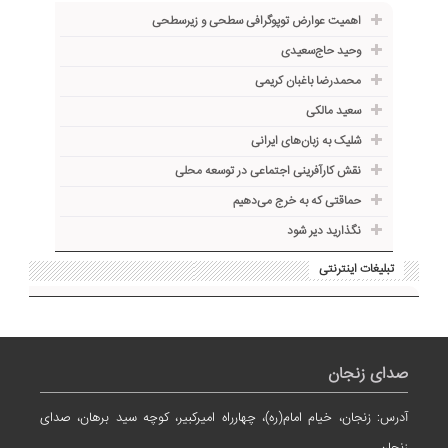
اهمیت عوارض توپوگرافی سطحی و زیرسطحی
وحید حاج‌سعیدی
محمدرضا باغبان کریمی
سعید مالکی
شلیک به زبان‌های ایرانی
نقش کارآفرینی اجتماعی در توسعه محلی
حماقتی که به خرج می‌دهیم
نگذارید دیر شود
تبلیغات اینترنتی
صدای زنجان
آدرس: زنجان، خیام امام(ره)، چهارراه امیرکبیر، کوچه سید برهان، صدای