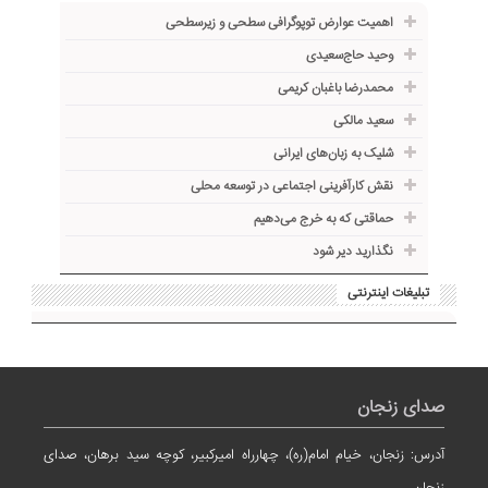
اهمیت عوارض توپوگرافی سطحی و زیرسطحی
وحید حاج‌سعیدی
محمدرضا باغبان کریمی
سعید مالکی
شلیک به زبان‌های ایرانی
نقش کارآفرینی اجتماعی در توسعه محلی
حماقتی که به خرج می‌دهیم
نگذارید دیر شود
تبلیغات اینترنتی
صدای زنجان
آدرس: زنجان، خیام امام(ره)، چهارراه امیرکبیر، کوچه سید برهان، صدای